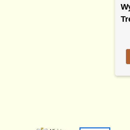
Wy
Tr