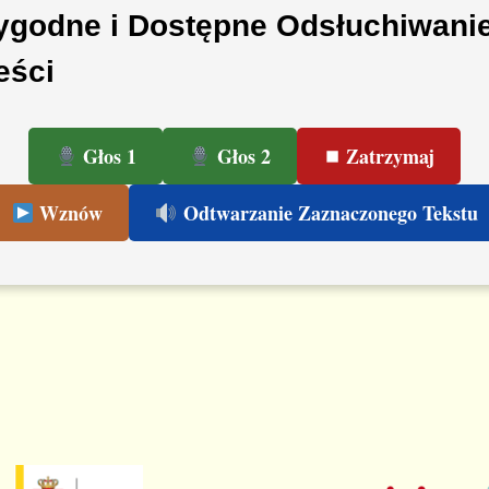
godne i Dostępne Odsłuchiwani
eści
Głos 1
Głos 2
⏹ Zatrzymaj
Wznów
Odtwarzanie Zaznaczonego Tekstu