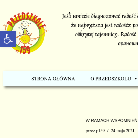
Przejdź
do
Otwórz pasek narzędzi
treści
STRONA GŁÓWNA
O PRZEDSZKOLU
W RAMACH WSPOMNIEŃ –
przez
p159
24 maja 2021